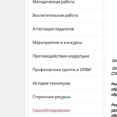
Методическая работа
Воспитательная работа
Аттестация педагогов
Мероприятия и конкурсы
Противодействие коррупции
От
От
Профилактика гриппа и ОРВИ
СП
История техникума
Рез
об
об
Сторонние ресурсы
Рез
Самообследование
уд
об