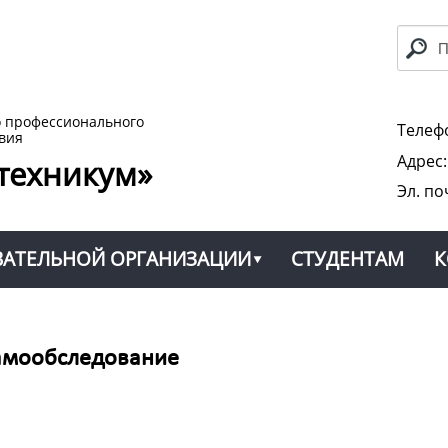
о профессионального
Телефо
вия
Адрес
техникум»
Эл. по
ВАТЕЛЬНОЙ ОРГАНИЗАЦИИ
СТУДЕНТАМ
К
амообследование