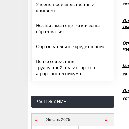
тех
Учебно-производственный
комплекс
От
Независимая оценка качества
тех
образования
Отч
Образовательное кредитование
го
Центр содействия
Мо
трудоустройства Инсарского
аграрного техникума
за 
От
ГБП
РАСПИСАНИЕ
«
Январь 2025
»