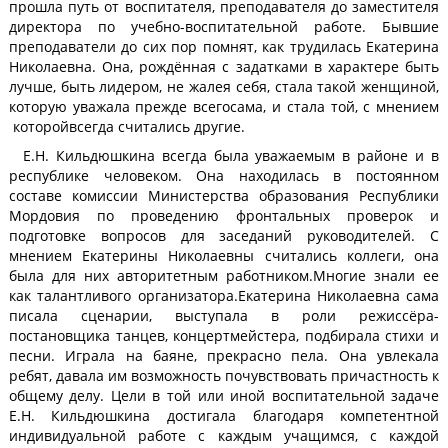
прошла путь от воспитателя, преподавателя до заместителя
директора по учебно-воспитательной работе. Бывшие
преподаватели до сих пор помнят, как трудилась Екатерина
Николаевна. Она, рождённая с задатками в характере быть
лучше, быть лидером, не жалея себя, стала такой женщиной,
которую уважала прежде всегосама, и стала той, с мнением
которойвсегда считались другие.
Е.Н. Кильдюшкина всегда была уважаемым в районе и в
республике человеком. Она находилась в постоянном
составе комиссии Министерства образования Республики
Мордовия по проведению фронтальных проверок и
подготовке вопросов для заседаний руководителей. С
мнением Екатерины Николаевны считались коллеги, она
была для них авторитетным работником.Многие знали ее
как талантливого организатора.Екатерина Николаевна сама
писала сценарии, выступала в роли режиссёра-
постановщика танцев, концертмейстера, подбирала стихи и
песни. Играла на баяне, прекрасно пела. Она увлекала
ребят, давала им возможность почувствовать причастность к
общему делу. Цели в той или иной воспитательной задаче
Е.Н. Кильдюшкина достигала благодаря компетентной
индивидуальной работе с каждым учащимся, с каждой