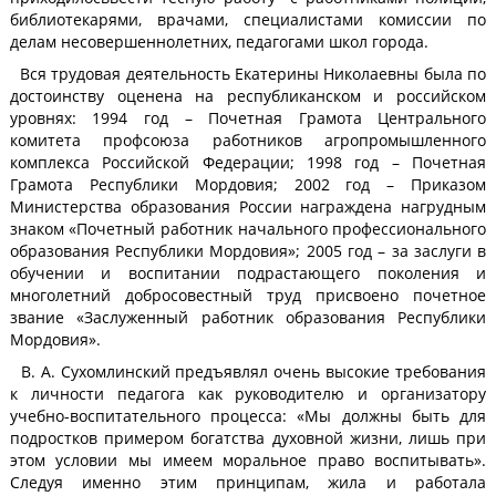
библиотекарями, врачами, специалистами комиссии по
делам несовершеннолетних, педагогами школ города.
Вся трудовая деятельность Екатерины Николаевны была по
достоинству оценена на республиканском и российском
уровнях: 1994 год – Почетная Грамота Центрального
комитета профсоюза работников агропромышленного
комплекса Российской Федерации; 1998 год – Почетная
Грамота Республики Мордовия; 2002 год – Приказом
Министерства образования России награждена нагрудным
знаком «Почетный работник начального профессионального
образования Республики Мордовия»; 2005 год – за заслуги в
обучении и воспитании подрастающего поколения и
многолетний добросовестный труд присвоено почетное
звание «Заслуженный работник образования Республики
Мордовия».
В. А. Сухомлинский предъявлял очень высокие требования
к личности педагога как руководителю и организатору
учебно-воспитательного процесса: «Мы должны быть для
подростков примером богатства духовной жизни, лишь при
этом условии мы имеем моральное право воспитывать».
Следуя именно этим принципам, жила и работала