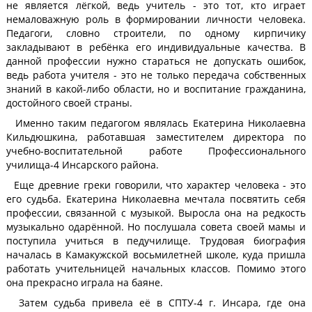
не является лёгкой, ведь учитель - это тот, кто играет
немаловажную роль в формировании личности человека.
Педагоги, словно строители, по одному кирпичику
закладывают в ребёнка его индивидуальные качества. В
данной профессии нужно стараться не допускать ошибок,
ведь работа учителя - это не только передача собственных
знаний в какой-либо области, но и воспитание гражданина,
достойного своей страны.
Именно таким педагогом являлась Екатерина Николаевна
Кильдюшкина, работавшая заместителем директора по
учебно-воспитательной работе Профессионального
училища-4 Инсарского района.
Еще древние греки говорили, что характер человека - это
его судьба. Екатерина Николаевна мечтала посвятить себя
профессии, связанной с музыкой. Выросла она на редкость
музыкально одарённой. Но послушала совета своей мамы и
поступила учиться в педучилище. Трудовая биография
началась в Камакужской восьмилетней школе, куда пришла
работать учительницей начальных классов. Помимо этого
она прекрасно играла на баяне.
Затем судьба привела её в СПТУ-4 г. Инсара, где она