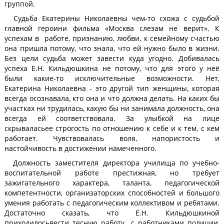
группой.
Судьба Екатерины Николаевны чем-то схожа с судьбой
главной героини фильма «Москва слезам не верит». К
успехам в работе, признанию, любви, к семейному счастью
она пришла потому, что знала, что ей нужно было в жизни.
Без цели судьба может завести куда угодно. Добивалась
успеха Е.Н. Кильдюшкина не потому, что для этого у неё
были какие-то исключительные возможности. Нет,
Екатерина Николаевна - это другой тип женщины, которая
всегда осознавала, кто она и что должна делать. На каких бы
участках ни трудилась, какую бы ни занимала должность, она
всегда ей соответствовала. За улыбкой на лице
скрываласьее строгость по отношению к себе и к тем, с кем
работает. Чувствовалась воля, напористость и
настойчивость в достижении намеченного.
Должность заместителя директора училища по учебно-
воспитательной работе престижная, но требует
зажигательного характера, таланта, педагогической
компетентности, организаторских способностей и большого
умения работать с педагогическим коллективом и ребятами.
Достаточно сказать, что Е.Н. Кильдюшкиной
приходилосьвести тесную работу с работниками полиции,