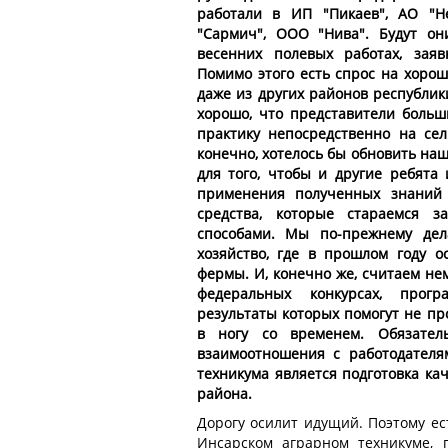
работали в ИП "Пикаев", АО "Н
"Сармич", ООО "Нива". Будут он
весенних полевых работах, заяв
Помимо этого есть спрос на хоро
даже из других районов республик
хорошо, что представители больш
практику непосредственно на сел
конечно, хотелось бы обновить на
для того, чтобы и другие ребята
применения полученных знаний 
средства, которые стараемся з
способами. Мы по-прежнему дел
хозяйство, где в прошлом году 
фермы. И, конечно же, считаем н
федеральных конкурсах, прог
результаты которых помогут не про
в ногу со временем. Обязател
взаимоотношения с работодателя
техникума является подготовка ка
района.
Дорогу осилит идущий. Поэтому ес
Инсарском аграрном техникуме, 