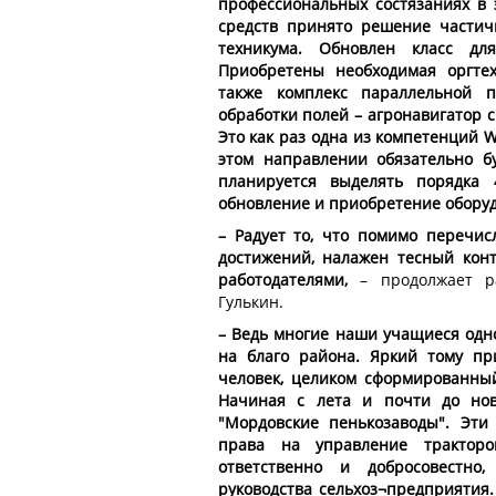
профессиональных состязаниях в 
средств принято решение частич
техникума. Обновлен класс дл
Приобретены необходимая оргте
также комплекс параллельной п
обработки полей – агронавигатор 
Это как раз одна из компетенций W
этом направлении обязательно б
планируется выделять порядка
обновление и приобретение обору
– Радует то, что помимо перечи
достижений, налажен тесный кон
работодателями,
– продолжает ра
Гулькин.
– Ведь многие наши учащиеся одн
на благо района. Яркий тому пр
человек, целиком сформированны
Начиная с лета и почти до но
"Мордовские пенькозаводы". Эти
права на управление тракторо
ответственно и добросовестно
руководства сельхоз¬предприятия.