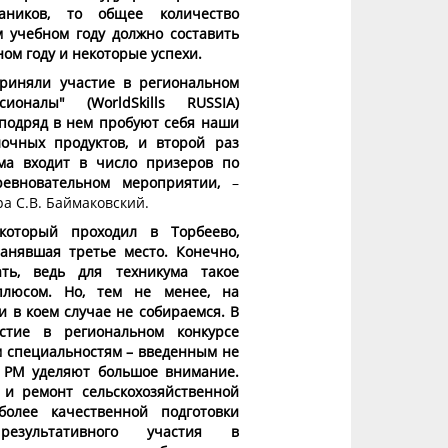
аников, то общее количество
 учебном году должно составить
бном году и некоторые успехи.
риняли участие в региональном
оналы" (WorldSkills RUSSIA)
 подряд в нем пробуют себя наши
очных продуктов, и второй раз
ума входит в число призеров по
евновательном мероприятии,
–
а С.В. Баймаковский.
который проходил в Торбеево,
анявшая третье место. Конечно,
ть, ведь для техникума такое
плюсом. Но, тем не менее, на
и в коем случае не собираемся. В
стие в региональном конкурсе
м специальностям – введенным не
в РМ уделяют большое внимание.
 и ремонт сельскохозяйственной
более качественной подготовки
езультативного участия в