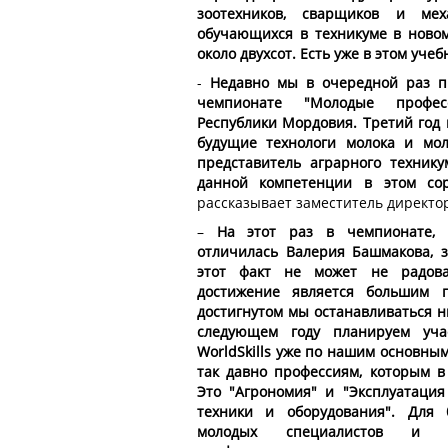
зоотехников, сварщиков и мех
обучающихся в техникуме в новом
около двухсот. Есть уже в этом уче
-
Недавно мы в очередной раз п
чемпионате "Молодые професси
Республики Мордовия. Третий год
будущие технологи молока и мол
представитель аграрного техник
данной компетенции в этом сор
рассказывает заместитель директор
–
На этот раз в чемпионате, 
отличилась Валерия Башмакова, з
этот факт не может не радова
достижение является большим 
достигнутом мы останавливаться н
следующем году планируем уча
WorldSkills уже по нашим основны
так давно профессиям, которым 
Это "Агрономия" и "Эксплуатация
техники и оборудования". Для 
молодых специалистов и р