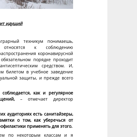
лит идущий
грарный техникум понимаешь,
 относятся к соблюдению
распространения коронавирусной
обязательном порядке проходит
нтисептическим средством. И,
ым билетом в учебное заведение
уальной защиты, и прежде всего
соблюдается, как и регулярное
щений,
– отмечает директор
угих аудиториях есть санитайзеры,
мятки о том, как уберечься от
рофилактики применять для этого.
ем по некоторым классам и я