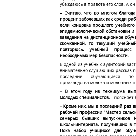
убеждаюсь в правоте его слов. А он
– Считаю, что во многом благода
процент заболевших как среди раб
если концовка прошлого учебного 
эпидемиологической обстановки и
заведения на дистанционное обуче
скомканной, то текущий учебны
повторюсь, учебный процесс
необходимых мер безопасности.
В одной из учебных аудиторий заст
внимательно слушающих рассказ пр
последние обучающиеся по 
производства молока и молочных п
– В этом году из техникума вып
молодых специалистов,
– поясняет 
–
Кроме них, мы в последний раз в
рабочей профессии "Мастер сельск
семерых бывших выпускников И
школы-интерната, получивших в т
Пока набор учащихся для обуч