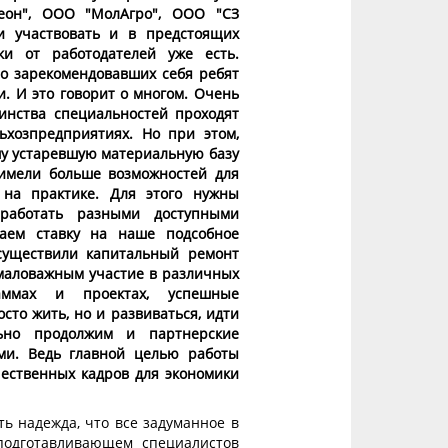
еон", ООО "МолАгро", ООО "СЗ
и участвовать и в предстоящих
ки от работодателей уже есть.
шо зарекомендовавших себя ребят
и. И это говорит о многом. Очень
инства специальностей проходят
ьхозпредприятиях. Но при этом,
шу устаревшую материальную базу
 имели больше возможностей для
на практике. Для этого нужны
аработать разными доступными
аем ставку на наше подсобное
осуществили капитальный ремонт
емаловажным участие в различных
раммах и проектах, успешные
сто жить, но и развиваться, идти
ьно продолжим и партнерские
ми. Ведь главной целью работы
чественных кадров для экономики
ть надежда, что все задуманное в
подготавливающем специалистов