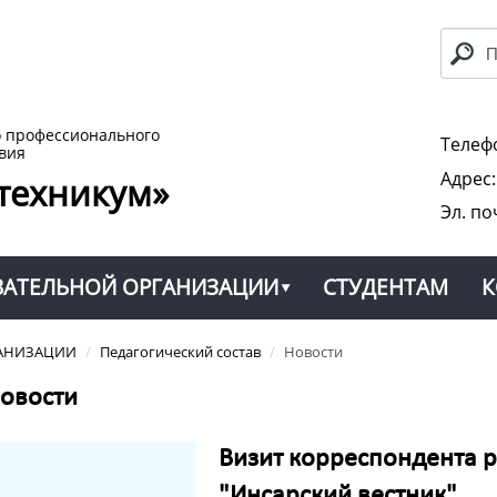
о профессионального
Телефо
вия
Адрес
техникум»
Эл. по
ВАТЕЛЬНОЙ ОРГАНИЗАЦИИ
СТУДЕНТАМ
К
ГАНИЗАЦИИ
/
Педагогический состав
/
Новости
овости
Визит корреспондента 
"Инсарский вестник"