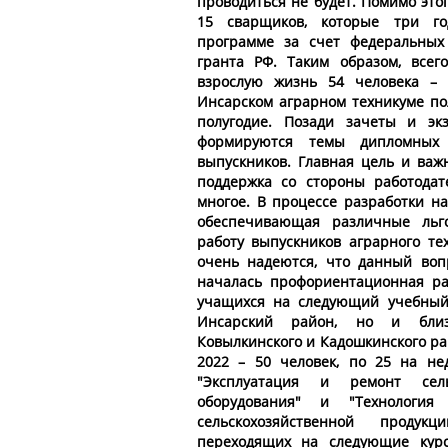
проводиться не будет. Помимо это
15 сварщиков, которые три го
программе за счет федеральных
гранта РФ. Таким образом, всег
взрослую жизнь 54 человека – 
Инсарском аграрном техникуме по
полугодие. Позади зачеты и э
формируются темы дипломных 
выпускников. Главная цель и важн
поддержка со стороны работодат
многое. В процессе разработки н
обеспечивающая различные льг
работу выпускников аграрного те
очень надеются, что данный воп
началась профориентационная ра
учащихся на следующий учебный 
Инсарский район, но и близ
Ковылкинского и Кадошкинского ра
2022 – 50 человек, по 25 на не
"Эксплуатация и ремонт сель
оборудования" и "Технология
сельскохозяйственной проду
переходящих на следующие курс