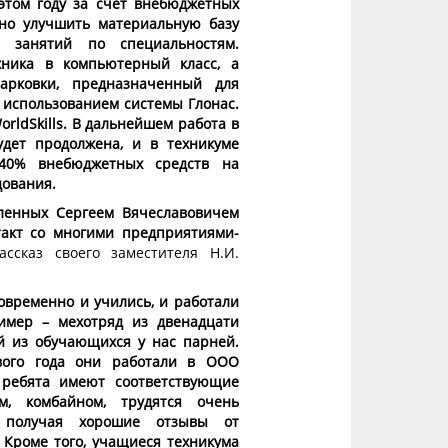
этом году за счет внебюджетных
но улучшить материальную базу
я занятий по специальностям.
хника в компьютерный класс, а
арковки, предназначенный для
с использованием системы Глонас.
orldSkills. В дальнейшем работа в
удет продолжена, и в техникуме
 40% внебюджетных средств на
дования.
сленных Сергеем Вячеславовичем
такт со многими предприятиями-
ссказ своего заместителя Н.И.
овременно и учились, и работали
имер – мехотряд из двенадцати
й из обучающихся у нас парней.
вого года они работали в ООО
 ребята имеют соответствующие
м, комбайном, трудятся очень
, получая хорошие отзывы от
 Кроме того, учащиеся техникума