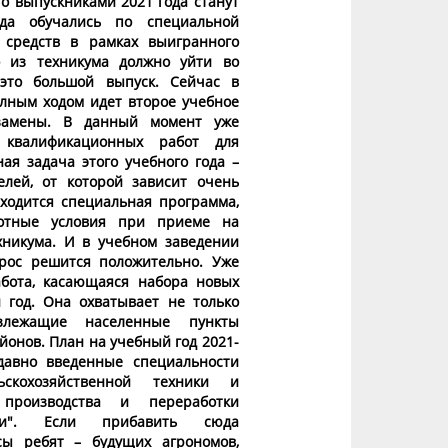
го выпускниками 2021 года станут
да обучались по специальной
 средств в рамках выигранного
о из техникума должно уйти во
это большой выпуск. Сейчас в
лным ходом идет второе учебное
кзамены. В данный момент уже
квалификационных работ для
ая задача этого учебного года –
елей, от которой зависит очень
аходится специальная программа,
отные условия при приеме на
хникума. И в учебном заведении
рос решится положительно. Уже
бота, касающаяся набора новых
год. Она охватывает не только
лежащие населенные пункты
йонов. План на учебный год 2021-
давно введенные специальности
скохозяйственной техники и
 производства и переработки
кции". Если прибавить сюда
ы ребят – будущих агрономов,