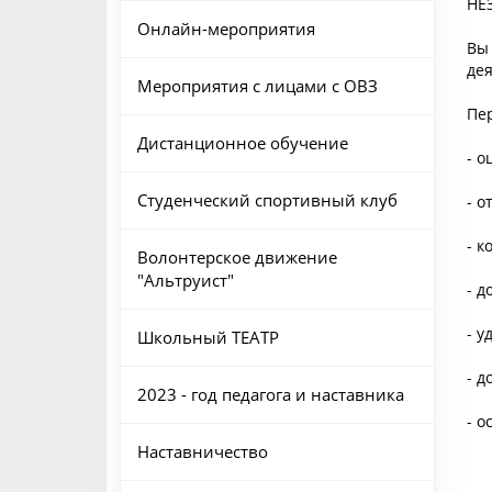
НЕ
Онлайн-мероприятия
Вы
дея
Мероприятия с лицами с ОВЗ
Пер
Дистанционное обучение
- о
Студенческий спортивный клуб
- о
- к
Волонтерское движение
"Альтруист"
- д
- у
Школьный ТЕАТР
- д
2023 - год педагога и наставника
- о
Наставничество