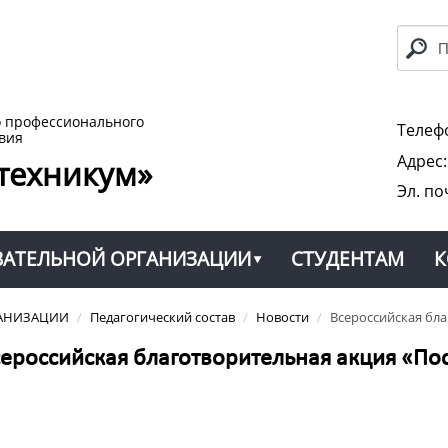
о профессионального
Телефо
вия
Адрес
техникум»
Эл. по
ВАТЕЛЬНОЙ ОРГАНИЗАЦИИ
СТУДЕНТАМ
К
ГАНИЗАЦИИ
/
Педагогический состав
/
Новости
/
Всероссийская бла
ероссийская благотворительная акция «По