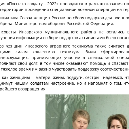
ия «Посылка солдату - 2022» проводится в рамках оказания п
 территории проведения специальной военной операции на те
ициатива Союза женщин России по сбору подарков для военно
обрена Министерством обороны Российской Федерации.
нсоветы Инсарского муниципального района не остались в
лучения информации о сборе подарков активистами было орган
юз женщин Инсарского аграрного техникума также считает д
щими силам коллектива техникума были сформирован
еннослужащих, принимающих участие в специальной опера
полняют свой долг, в том числе оказывают помощь и спасают
 тяжелое время им важно чувствовать поддержку соотечествен
 как женщины – матери, жены, подруги, сестры надеемся, ч
днимут нашим солдатам настроение, но и напомнят о том, ч
орейшего возвращения!