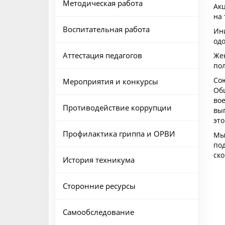
Методическая работа
Акц
на
Воспитательная работа
Ин
од
Аттестация педагогов
Же
по
Со
Мероприятия и конкурсы
Об
во
Противодействие коррупции
вы
это
Профилактика гриппа и ОРВИ
Мы
по
ск
История техникума
Сторонние ресурсы
Самообследование